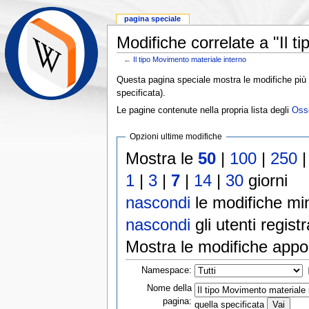
pagina speciale
Modifiche correlate a "Il t
←
Il tipo Movimento materiale interno
Questa pagina speciale mostra le modifiche più r
specificata).
Le pagine contenute nella propria lista degli
Osse
Opzioni ultime modifiche
Mostra le
50
|
100
|
250
1
|
3
|
7
|
14
|
30
giorni
nascondi
le modifiche min
nascondi
gli utenti registr
Mostra le modifiche appo
Namespace:
Nome della
pagina:
quella specificata