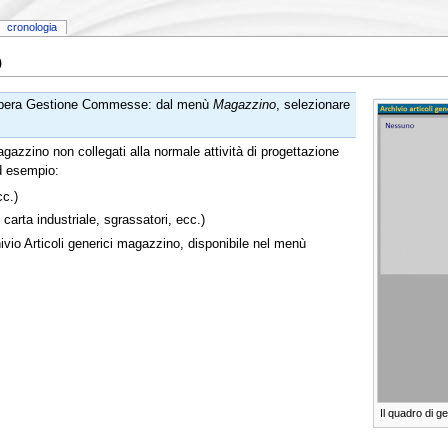
cronologia
o
 Opera Gestione Commesse: dal menù
Magazzino
, selezionare
agazzino non collegati alla normale attività di progettazione
ad esempio:
cc.)
carta industriale, sgrassatori, ecc.)
chivio Articoli generici magazzino, disponibile nel menù
Il quadro di g