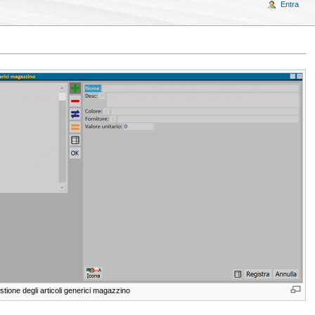
Entra
estione degli articoli generici magazzino