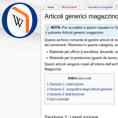
voce
discussione
visualizza sorgente
Articoli generici magazzin
NOTA:
Per accedere a questo riquadro in
il pulsante
Articoli generici magazzino
Questo archivio consente di gestire articoli di m
dei serramenti. Rientrano in questa categoria, 
Materiale per ufficio (cancelleria, bevande, e
Materiale per la produzione (guanti da lavoro, 
Questi articoli vengono creati all’interno dell’ar
Magazzino.
Indice
[
nascondi
]
1
Sezione 1: i tasti azione
2
Sezione 2 : anagrafica degli articoli generici
3
Sezione 3: tasti funzione
4
Voci correlate
Sezione 1: i tasti azione