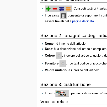
: Consueti tasti di
immiss
Il pulsante
consente di esportare il cont
essere trovati nella
pagina dedicata
Sezione 2 : anagrafica degli artic
Nome
: è il nome dell’articolo.
Desc
: è la descrizione dell’articolo compilat
Colore
: il colore dell’articolo, qualor
Fornitore
: riporta il codice univoco che
Valore unitario
: è il prezzo dell’articolo.
Sezione 3: tasti funzione
Il tasto
: permette di inserire un’im
Voci correlate