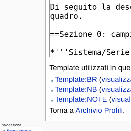
Template utilizzati in qu
Template:BR
(
visualiz
Template:NB
(
visualiz
Template:NOTE
(
visua
Torna a
Archivio Profili
.
navigazione
Pagina principale